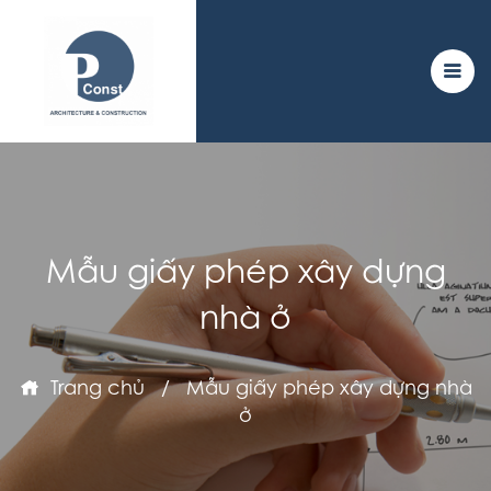
Mẫu giấy phép xây dựng
nhà ở
Trang chủ
/
Mẫu giấy phép xây dựng nhà
ở