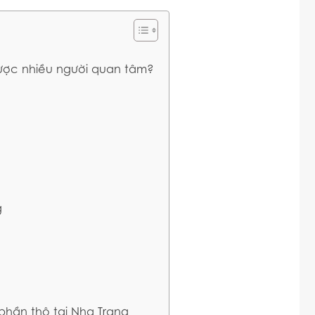
được nhiều người quan tâm?
g
phần thô tại Nha Trang