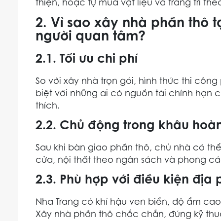
thiện, hoặc tự mua vật liệu và trang trí theo
2. Vì sao xây nhà phần thô 
người quan tâm?
2.1. Tối ưu chi phí
So với xây nhà trọn gói, hình thức thi công
biệt với những ai có nguồn tài chính hạn 
thích.
2.2. Chủ động trong khâu hoàn
Sau khi bàn giao phần thô, chủ nhà có thể
cửa, nội thất theo ngân sách và phong cá
2.3. Phù hợp với điều kiện địa
Nha Trang có khí hậu ven biển, độ ẩm cao
Xây nhà phần thô chắc chắn, đúng kỹ thuậ