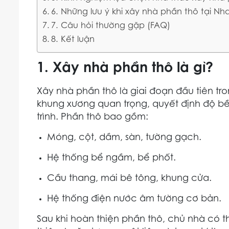
6. Những lưu ý khi xây nhà phần thô tại Nh
7. Câu hỏi thường gặp (FAQ)
8. Kết luận
1. Xây nhà phần thô là gì?
Xây nhà phần thô là giai đoạn đầu tiên tro
khung xương quan trọng, quyết định độ b
trình. Phần thô bao gồm:
Móng, cột, dầm, sàn, tường gạch.
Hệ thống bể ngầm, bể phốt.
Cầu thang, mái bê tông, khung cửa.
Hệ thống điện nước âm tường cơ bản.
Sau khi hoàn thiện phần thô, chủ nhà có t