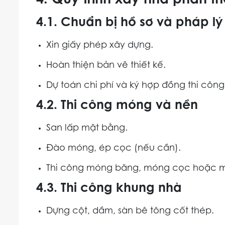
4. Quy trình xây nhà phần th
4.1. Chuẩn bị hồ sơ và pháp lý
Xin giấy phép xây dựng.
Hoàn thiện bản vẽ thiết kế.
Dự toán chi phí và ký hợp đồng thi công
4.2. Thi công móng và nền
San lấp mặt bằng.
Đào móng, ép cọc (nếu cần).
Thi công móng băng, móng cọc hoặc mó
4.3. Thi công khung nhà
Dựng cột, dầm, sàn bê tông cốt thép.