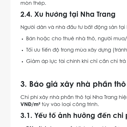
mòn thép.
2.4. Xu hướng tại Nha Trang
Người dân và nhà đầu tư bất động sản tại
Bán hoặc cho thuê nhà thô, người mua/t
Tối ưu tiến độ trong mùa xây dựng (trán
Giảm áp lực tài chính khi chỉ cần chi t
3. Báo giá xây nhà phần thô
Chi phí xây nhà phần thô tại Nha Trang h
VNĐ/m²
tùy vào loại công trình.
3.1. Yếu tố ảnh hưởng đến chi 