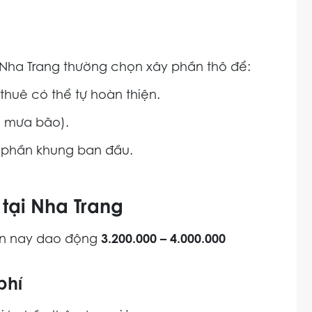
 Nha Trang thường chọn xây phần thô để:
huê có thể tự hoàn thiện.
h mưa bão).
rả phần khung ban đầu.
 tại Nha Trang
iện nay dao động
3.200.000 – 4.000.000
phí