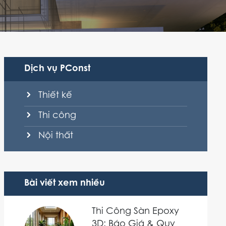
Dịch vụ PConst
Thiết kế
Thi công
Nội thất
Bài viết xem nhiều
Thi Công Sàn Epoxy
3D: Báo Giá & Quy