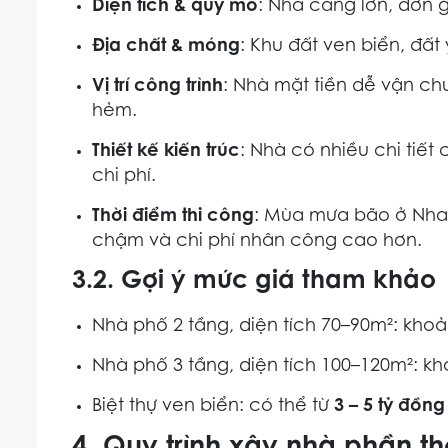
Diện tích & quy mô
: Nhà càng lớn, đơn 
Địa chất & móng
: Khu đất ven biển, đấ
Vị trí công trình
: Nhà mặt tiền dễ vận chu
hẻm.
Thiết kế kiến trúc
: Nhà có nhiều chi tiết
chi phí.
Thời điểm thi công
: Mùa mưa bão ở Nha 
chậm và chi phí nhân công cao hơn.
3.2. Gợi ý mức giá tham khảo
Nhà phố 2 tầng, diện tích 70–90m²: kho
Nhà phố 3 tầng, diện tích 100–120m²: 
Biệt thự ven biển: có thể từ
3 – 5 tỷ đồn