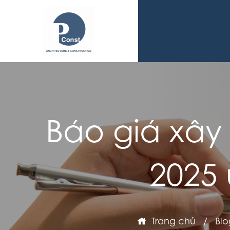
Báo giá xây
2025 
Trang chủ
/
Blo