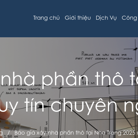
Trang chủ
Giới thiệu
Dịch Vụ
Công 
 nhà phần thô t
uy tín chuyên 
g
/
Báo giá xây nhà phần thô tại Nha Trang 2025 