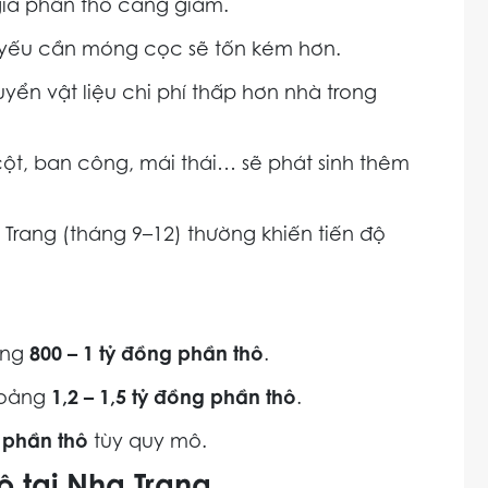
giá phần thô càng giảm.
t yếu cần móng cọc sẽ tốn kém hơn.
yển vật liệu chi phí thấp hơn nhà trong
 cột, ban công, mái thái… sẽ phát sinh thêm
Trang (tháng 9–12) thường khiến tiến độ
ảng
800 – 1 tỷ đồng phần thô
.
khoảng
1,2 – 1,5 tỷ đồng phần thô
.
g phần thô
tùy quy mô.