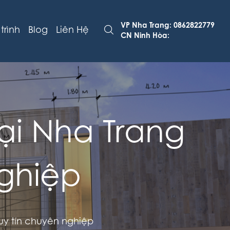
VP Nha Trang: 0862822779
trình
Blog
Liên Hệ
CN Ninh Hòa:
ại Nha Trang
nghiệp
uy tín chuyên nghiệp