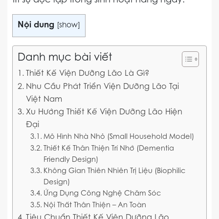
trì sự độc lập trong sinh hoạt hàng ngày.
Nội dung
[
show
]
Danh mục bài viết
Thiết Kế Viện Dưỡng Lão Là Gì?
Nhu Cầu Phát Triển Viện Dưỡng Lão Tại
Việt Nam
Xu Hướng Thiết Kế Viện Dưỡng Lão Hiện
Đại
Mô Hình Nhà Nhỏ (Small Household Model)
Thiết Kế Thân Thiện Trí Nhớ (Dementia
Friendly Design)
Không Gian Thiên Nhiên Trị Liệu (Biophilic
Design)
Ứng Dụng Công Nghệ Chăm Sóc
Nội Thất Thân Thiện – An Toàn
Tiêu Chuẩn Thiết Kế Viện Dưỡng Lão