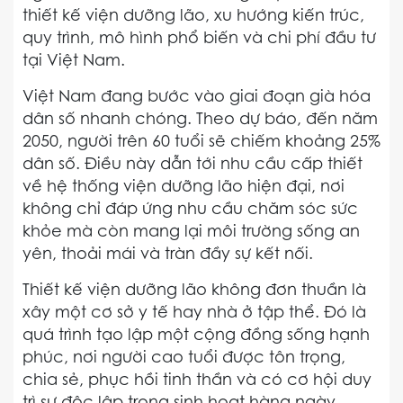
thiết kế viện dưỡng lão, xu hướng kiến trúc,
quy trình, mô hình phổ biến và chi phí đầu tư
tại Việt Nam.
Việt Nam đang bước vào giai đoạn già hóa
dân số nhanh chóng. Theo dự báo, đến năm
2050, người trên 60 tuổi sẽ chiếm khoảng 25%
dân số. Điều này dẫn tới nhu cầu cấp thiết
về hệ thống viện dưỡng lão hiện đại, nơi
không chỉ đáp ứng nhu cầu chăm sóc sức
khỏe mà còn mang lại môi trường sống an
yên, thoải mái và tràn đầy sự kết nối.
Thiết kế viện dưỡng lão không đơn thuần là
xây một cơ sở y tế hay nhà ở tập thể. Đó là
quá trình tạo lập một cộng đồng sống hạnh
phúc, nơi người cao tuổi được tôn trọng,
chia sẻ, phục hồi tinh thần và có cơ hội duy