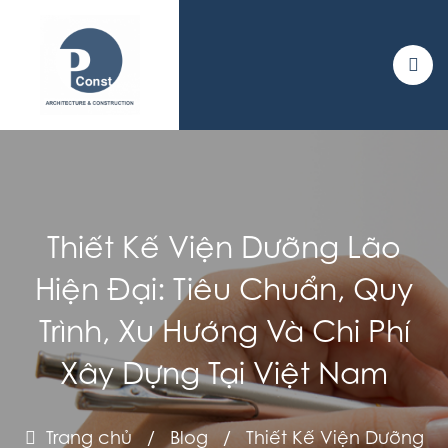
Thiết Kế Viện Dưỡng Lão
Hiện Đại: Tiêu Chuẩn, Quy
Trình, Xu Hướng Và Chi Phí
Xây Dựng Tại Việt Nam
Trang chủ
/
Blog
/
Thiết Kế Viện Dưỡng