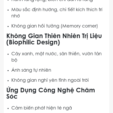
Hành lang rộng, biển chỉ dẫn rõ ràng
Màu sắc định hướng, chi tiết kích thích trí
nhớ
Không gian hồi tưởng (Memory corner)
Không Gian Thiên Nhiên Trị Liệu
(Biophilic Design)
Cây xanh, mặt nước, sân thiền, vườn tản
bộ
Ánh sáng tự nhiên
Không gian nghỉ yên tĩnh ngoài trời
Ứng Dụng Công Nghệ Chăm
Sóc
Cảm biến phát hiện té ngã