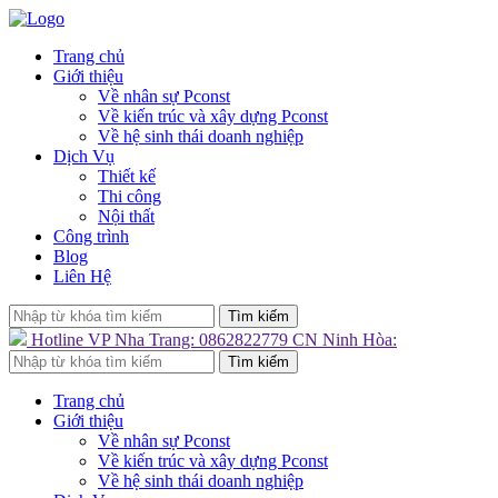
Trang chủ
Giới thiệu
Về nhân sự Pconst
Về kiến trúc và xây dựng Pconst
Về hệ sinh thái doanh nghiệp
Dịch Vụ
Thiết kế
Thi công
Nội thất
Công trình
Blog
Liên Hệ
Tìm kiếm
Hotline
VP Nha Trang: 0862822779
CN Ninh Hòa:
Tìm kiếm
Trang chủ
Giới thiệu
Về nhân sự Pconst
Về kiến trúc và xây dựng Pconst
Về hệ sinh thái doanh nghiệp