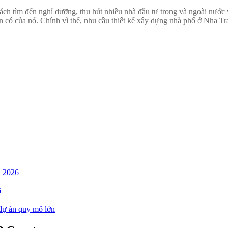
ách tìm đến nghỉ dưỡng, thu hút nhiều nhà đầu tư trong và ngoài nước v
 có của nó. Chính vì thế, nhu cầu thiết kế xây dựng nhà phố ở Nha Tran
 luôn cần một đơn vị tư vấn thiết kế chuyên nghiệp để hiện thực hóa 
K 2026
6
 dự án quy mô lớn