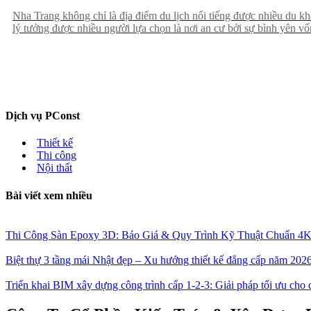
Nha Trang không chỉ là địa điểm du lịch nổi tiếng được nhiều du kh
lý tưởng được nhiều người lựa chọn là nơi an cư bởi sự bình yên vốn
bước đầu tiên giúp khách hàng vẽ nên một ngôi nhà mơ ước, nên họ
là nơi bạn cần.
Dịch vụ PConst
Thiết kế
Thi công
Nội thất
Bài viết xem nhiều
Thi Công Sàn Epoxy 3D: Báo Giá & Quy Trình Kỹ Thuật Chuẩn 4
Biệt thự 3 tầng mái Nhật đẹp – Xu hướng thiết kế đẳng cấp năm 202
Triển khai BIM xây dựng công trình cấp 1-2-3: Giải pháp tối ưu cho