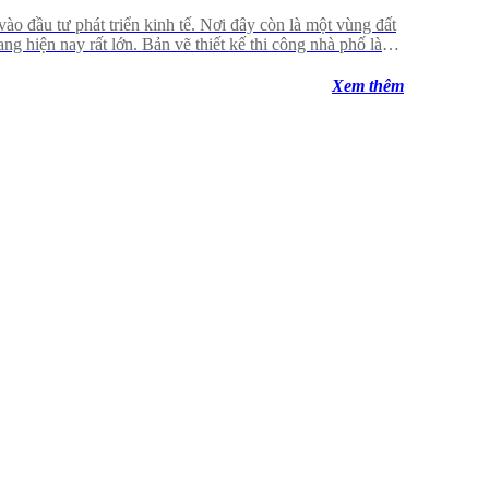
ào đầu tư phát triển kinh tế. Nơi đây còn là một vùng đất
g hiện nay rất lớn. Bản vẽ thiết kế thi công nhà phố là
căn nhà của mình. Thiết kế xây dựng nhà phố PConst chính
Xem thêm