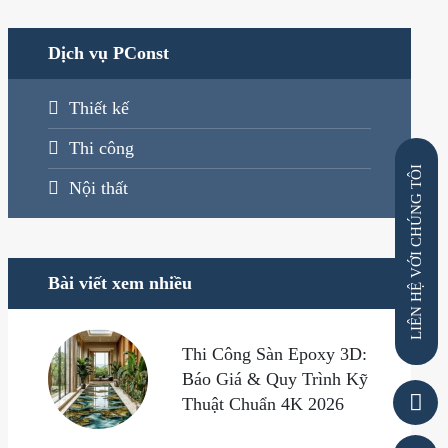
Dịch vụ PConst
Thiết kế
Thi công
VỚI CHÚNG TÔI
Nội thất
Bài viết xem nhiều
LIÊN HỆ
Thi Công Sàn Epoxy 3D:
Báo Giá & Quy Trình Kỹ
Thuật Chuẩn 4K 2026