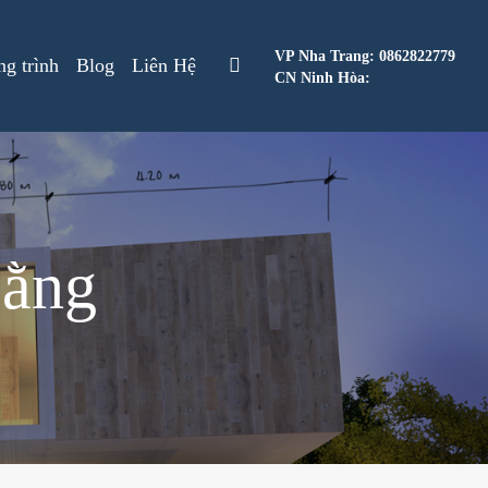
VP Nha Trang: 0862822779
g trình
Blog
Liên Hệ
CN Ninh Hòa:
bằng