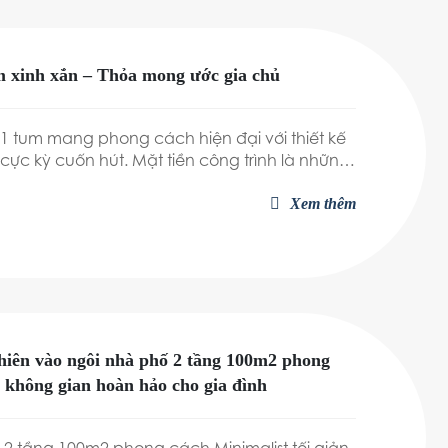
m xinh xắn – Thỏa mong ước gia chủ
1 tum mang phong cách hiện đại với thiết kế
ực kỳ cuốn hút. Mặt tiền công trình là những
uông được sắp xếp phi đối xứng.
Xem thêm
hiên vào ngôi nhà phố 2 tầng 100m2 phong
, không gian hoàn hảo cho gia đình