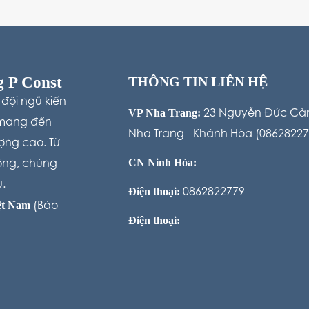
 P Const
THÔNG TIN LIÊN HỆ
 đội ngũ kiến
VP Nha Trang:
23 Nguyễn Đức Cản
t mang đến
Nha Trang - Khánh Hòa (08628227
ượng cao. Từ
CN Ninh Hòa:
ộng, chúng
u.
Điện thoại:
0862822779
iệt Nam
(Báo
Điện thoại: