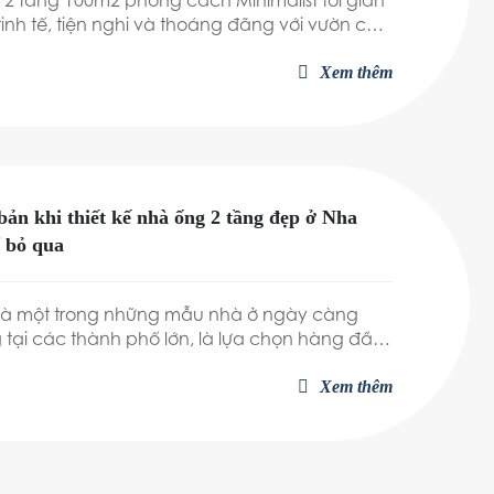
 2 tầng 100m2 phong cách Minimalist tối giản
tinh tế, tiện nghi và thoáng đãng với vườn cây
 trọn cả thiên nhiên vào không gian sống.
Xem thêm
ẫu thiết kế nhà 2 tầng này để có thêm ý
nhà riêng của bạn nhé!
bản khi thiết kế nhà ống 2 tầng đẹp ở Nha
 bỏ qua
là một trong những mẫu nhà ở ngày càng
tại các thành phố lớn, là lựa chọn hàng đầu
h có thu nhập tầm trung. Muốn thiết kế nhà
Xem thêm
 gia chủ không nên bỏ qua 4 nguyên tắc thiết
Const lưu ý trong bài viết.