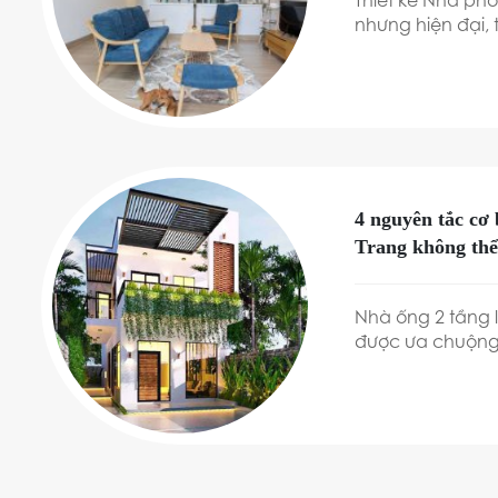
Thiết kế Nhà phố
nhưng hiện đại, 
giữa nhà như ôm
Cùng khám phá m
tưởng cho ngôi 
4 nguyên tắc cơ 
Trang không thể
Nhà ống 2 tầng 
được ưa chuộng 
của các gia đìn
ống 2 tầng đẹp,
kế nhà ống mà P 