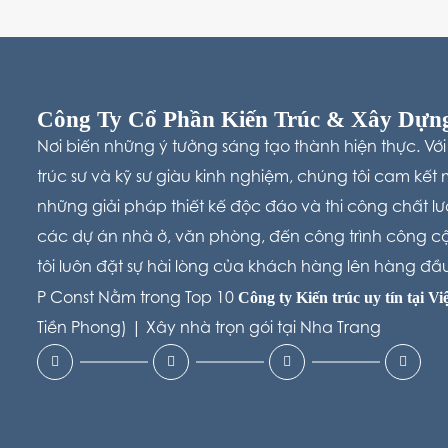
Công Ty Cổ Phần Kiến Trúc & Xây Dựng
Nơi biến những ý tưởng sáng tạo thành hiện thực. Với
trúc sư và kỹ sư giàu kinh nghiệm, chúng tôi cam kế
những giải pháp thiết kế độc đáo và thi công chất l
các dự án nhà ở, văn phòng, đến công trình công c
tôi luôn đặt sự hài lòng của khách hàng lên hàng đầ
Công ty Kiến trúc uy tín tại V
P Const Nằm trong Top 10
Tiền Phong) |
Xây nhà trọn gói tại Nha Trang