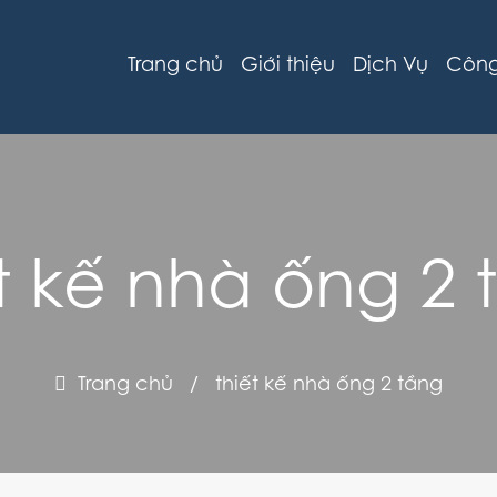
Trang chủ
Giới thiệu
Dịch Vụ
Công 
ết kế nhà ống 2 
Trang chủ
/
thiết kế nhà ống 2 tầng