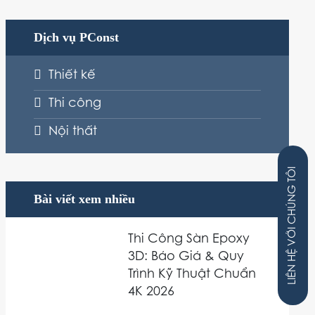
Dịch vụ PConst
Thiết kế
Thi công
Nội thất
VỚI CHÚNG TÔI
Bài viết xem nhiều
Thi Công Sàn Epoxy
LIÊN HỆ
3D: Báo Giá & Quy
Trình Kỹ Thuật Chuẩn
4K 2026