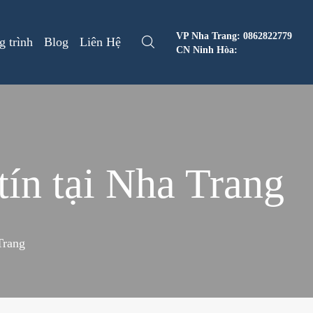
VP Nha Trang: 0862822779
g trình
Blog
Liên Hệ
CN Ninh Hòa:
tín tại Nha Trang
Trang