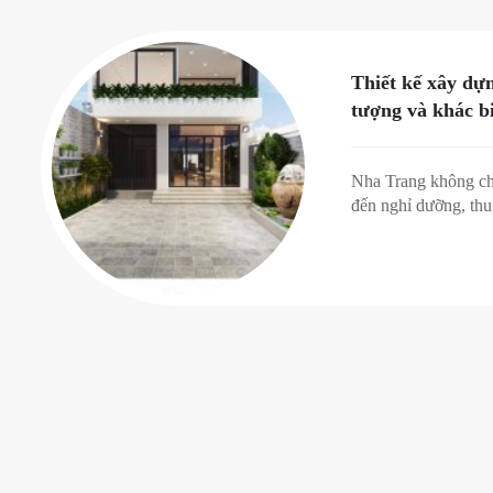
Thiết kế xây dự
tượng và khác b
Nha Trang không chỉ
đến nghỉ dưỡng, thu
phát triển kinh tế. 
lựa chọn là nơi an c
thiết kế xây dựng nh
công nhà phố là bướ
ước, nên họ luôn cầ
hóa căn nhà của mìn
cần.