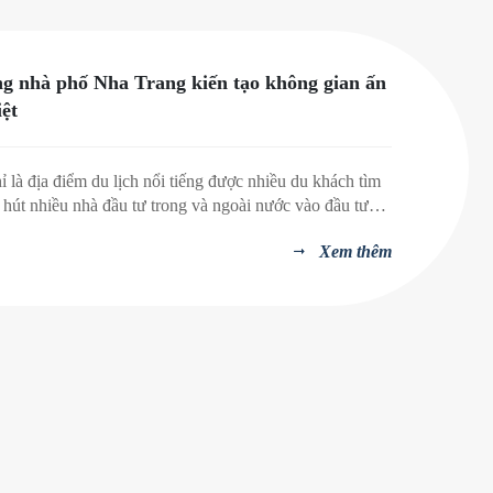
ng nhà phố Nha Trang kiến tạo không gian ấn
iệt
 là địa điểm du lịch nổi tiếng được nhiều du khách tìm
 hút nhiều nhà đầu tư trong và ngoài nước vào đầu tư
Nơi đây còn là một vùng đất lý tưởng được nhiều người
Xem thêm
ư bởi sự bình yên vốn có của nó. Chính vì thế, nhu cầu
à phố ở Nha Trang hiện nay rất lớn. Bản vẽ thiết kế thi
c đầu tiên giúp khách hàng vẽ nên một ngôi nhà mơ
n một đơn vị tư vấn thiết kế chuyên nghiệp để hiện thực
h. Thiết kế xây dựng nhà phố PConst chính là nơi bạn