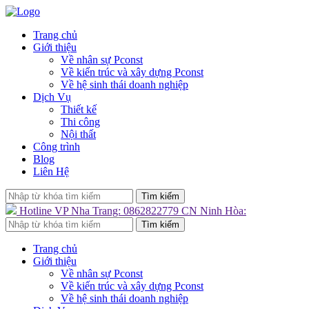
Trang chủ
Giới thiệu
Về nhân sự Pconst
Về kiến trúc và xây dựng Pconst
Về hệ sinh thái doanh nghiệp
Dịch Vụ
Thiết kế
Thi công
Nội thất
Công trình
Blog
Liên Hệ
Tìm kiếm
Hotline
VP Nha Trang: 0862822779
CN Ninh Hòa:
Tìm kiếm
Trang chủ
Giới thiệu
Về nhân sự Pconst
Về kiến trúc và xây dựng Pconst
Về hệ sinh thái doanh nghiệp