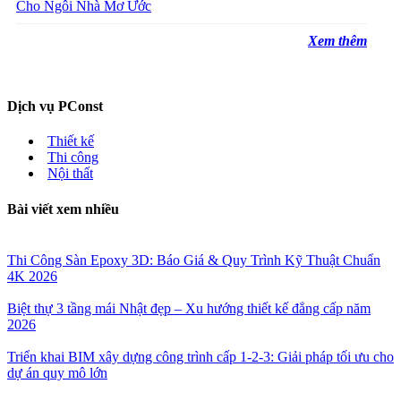
Cho Ngôi Nhà Mơ Ước
Xem thêm
Dịch vụ PConst
Thiết kế
Thi công
Nội thất
Bài viết xem nhiều
Thi Công Sàn Epoxy 3D: Báo Giá & Quy Trình Kỹ Thuật Chuẩn
4K 2026
Biệt thự 3 tầng mái Nhật đẹp – Xu hướng thiết kế đẳng cấp năm
2026
Triển khai BIM xây dựng công trình cấp 1-2-3: Giải pháp tối ưu cho
dự án quy mô lớn