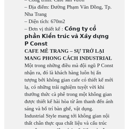
–
Địa điểm: Đường Phạm Văn Đồng, Tp.
Nha Trang
–
Diện tích: 670m2
𝗖𝗼̂𝗻𝗴 𝘁𝘆 𝗰𝗼̂̉
–
Đơn vị thiết kế :
𝗽𝗵𝗮̂̀𝗻 𝗞𝗶𝗲̂́𝗻 𝘁𝗿𝘂́𝗰 𝘃𝗮̀ 𝗫𝗮̂𝘆 𝗱𝘂̛̣𝗻𝗴
𝗣 𝗖𝗼𝗻𝘀𝘁
CAFE MÊ TRANG – SỰ TRỞ LẠI
MANG PHONG CÁCH INDUSTRIAL
Một trong những điều mà đội ngũ P Const
nhận ra, đó là khách hàng luôn bị ấn
tượng bởi không gian cafe có thiết kế mới
lạ, có những trải nghiệm tuyệt vời khi
thưởng thức cà phê trong một không gian
được thiết kế hài hòa từ âm thanh đến ánh
sáng và bố trí bàn ghế, vật dụng.
Industrial Style mang tới không gian nội
thất chân thực qua chất liệu và cấu trúc