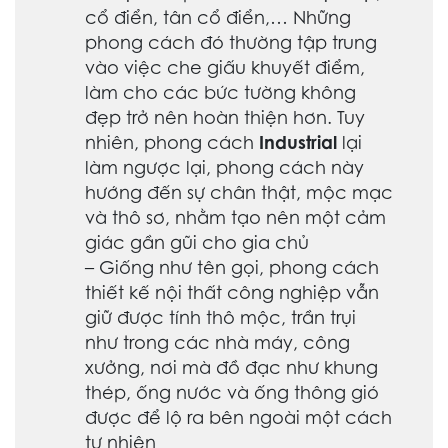
cổ điển, tân cổ điển,… Những
phong cách đó thường tập trung
vào việc che giấu khuyết điểm,
làm cho các bức tường không
đẹp trở nên hoàn thiện hơn. Tuy
nhiên, phong cách
Industrial
lại
làm ngược lại, phong cách này
hướng đến sự chân thật, mộc mạc
và thô sơ, nhằm tạo nên một cảm
giác gần gũi cho gia chủ
–
Giống như tên gọi, phong cách
thiết kế nội thất công nghiệp vẫn
giữ được tính thô mộc, trần trụi
như trong các nhà máy, công
xưởng, nơi mà đồ đạc như khung
thép, ống nước và ống thông gió
được để lộ ra bên ngoài một cách
tự nhiên