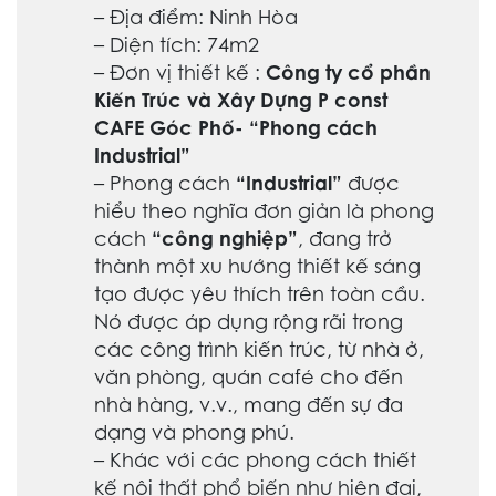
– Địa điểm: Ninh Hòa
– Diện tích: 74m2
– Đơn vị thiết kế :
Công ty cổ phần
Kiến Trúc và Xây Dựng P const
CAFE Góc Phố- “Phong cách
Industrial”
–
Phong cách
“Industrial”
được
hiểu theo nghĩa đơn giản là phong
cách
“công nghiệp”
, đang trở
thành một xu hướng thiết kế sáng
tạo được yêu thích trên toàn cầu.
Nó được áp dụng rộng rãi trong
các công trình kiến trúc, từ nhà ở,
văn phòng, quán café cho đến
nhà hàng, v.v., mang đến sự đa
dạng và phong phú.
–
Khác với các phong cách thiết
kế nội thất phổ biến như hiện đại,